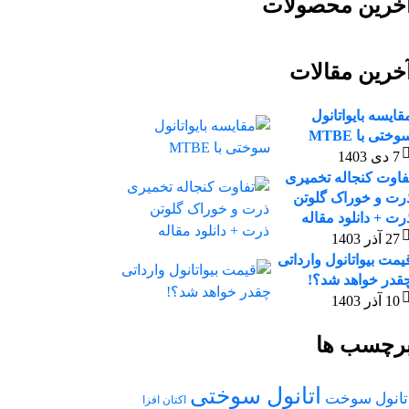
خرین محصولات
خرین مقالات
قایسه بایواتانول
وختی با MTBE
7 دی 1403
فاوت کنجاله تخمیری
رت و خوراک گلوتن
رت + دانلود مقاله
27 آذر 1403
یمت بیواتانول وارداتی
قدر خواهد شد؟!
10 آذر 1403
رچسب ها
اتانول سوختی
تانول سوخت
اکتان افزا