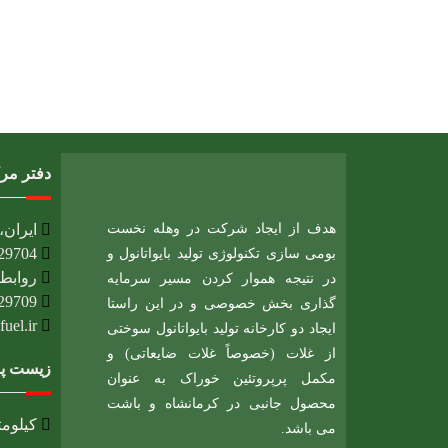
دفتر مر
هدف از ایجاد شرکت در وهله نخست
ایران، ته
29704
بومی سازی تکنولوژی تولید بایواتانول و
روابط 
در نتیجه هموار کردن مسیر سرمایه
29709
گذاری بخش خصوصی و در این راستا
el.ir​
ایجاد دو کارخانه تولید بایواتانول سوختی
از غلات (خصوصاً غلات ضایعاتی) و
زیست پا
مکمل پرپروتئین خوراک به عنوان
محصول جانبی در کرمانشاه و باشت
کیلومتر 12 جاده بیستون، شهرک صنعتی بیستون، انتهای بلو
می باشد.