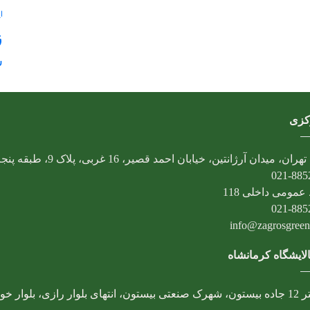
ا
ز
ش
کزی
ران، میدان آرژانتین، خیابان احمد قصیر، 16 غربی، پلاک 9، طبقه پنجم
021-885
عمومی داخلی 118
021-885
info@zagrosgreenfu
لایشگاه کرمانشاه
ار رازی، بلوار خوارزمی