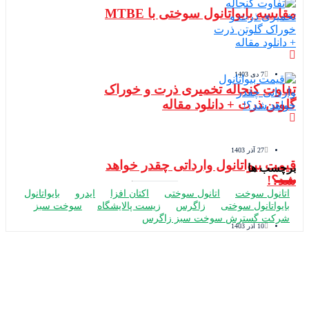
 بایواتانول سوختی با MTBE
7 دی 1403
 کنجاله تخمیری ذرت و خوراک
 ذرت + دانلود مقاله
27 آذر 1403
بیواتانول وارداتی چقدر خواهد
 ها
ل سوخت
اتانول سوختی
اکتان افزا
ایدرو
بایواتانول
تانول سوختی
زاگرس
زیست پالایشگاه
سوخت سبز
 گسترش سوخت سبز زاگرس
10 آذر 1403