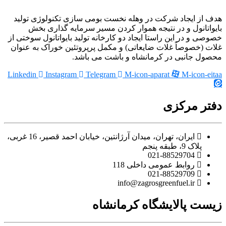
ایجاد شرکت در وهله نخست بومی سازی تکنولوژی تولید
ول و در نتیجه هموار کردن مسیر سرمایه گذاری بخش
در این راستا ایجاد دو کارخانه تولید بایواتانول سوختی از
صوصاً غلات ضایعاتی) و مکمل پرپروتئین خوراک به عنوان
انبی در کرمانشاه و باشت می باشد.
Linkedin
Instagram
Telegram
M-icon-aparat
M-ic
مرکزی
ایران، تهران، میدان آرژانتین، خیابان احمد قصیر، 16 غربی،
، طبقه پنجم
021-88529704
روابط عمومی داخلی 118
021-88529709
info@zagrosgreenfuel.ir​
پالایشگاه کرمانشاه