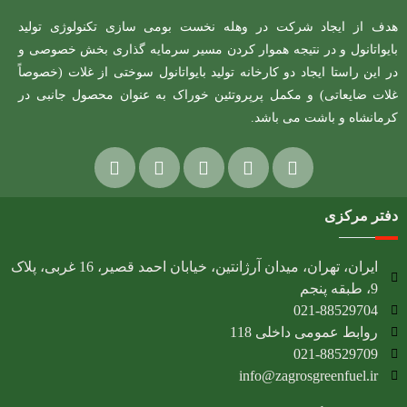
هدف از ایجاد شرکت در وهله نخست بومی سازی تکنولوژی تولید
بایواتانول و در نتیجه هموار کردن مسیر سرمایه گذاری بخش خصوصی و
در این راستا ایجاد دو کارخانه تولید بایواتانول سوختی از غلات (خصوصاً
غلات ضایعاتی) و مکمل پرپروتئین خوراک به عنوان محصول جانبی در
کرمانشاه و باشت می باشد.
دفتر مرکزی
ایران، تهران، میدان آرژانتین، خیابان احمد قصیر، 16 غربی، پلاک
9، طبقه پنجم
021-88529704
روابط عمومی داخلی 118
021-88529709
info@zagrosgreenfuel.ir​