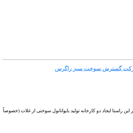
کت گسترش سوخت سبز زاگرس
راستا ایجاد دو کارخانه تولید بایواتانول سوختی از غلات (خصوصاً