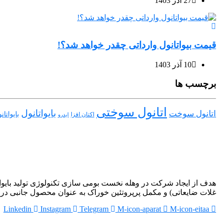
27 آذر 1403
قیمت بیواتانول وارداتی چقدر خواهد شد؟!
10 آذر 1403
برچسب ها
اتانول سوختی
بایواتانول
اتانول سوخت
بایواتا
اکتان افزا
ایدرو
هدف از ایجاد شرکت در وهله نخست بومی سازی تکنولوژی تولید بایواتا
غلات ضایعاتی) و مکمل پرپروتئین خوراک به عنوان محصول جانبی در 
Linkedin
Instagram
Telegram
M-icon-aparat
M-icon-eitaa