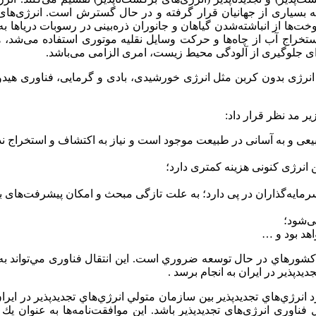
ه بسیاری از جهانیان قرار گرفته و در حال گسترش است. انرژی‌های ف
‌ها از انباشته‌شدن گیاهان و جانوران ذره‌بینی در رسوبات دریاها به
راج آب از چاه‌ها و حرکت وسایل نقلیه موتوری استفاده می‌شد، هرچن
 برای جلوگیری از آلودگی محیط زیست، امری الزامی می‌باشد.
ابع انرژی بدون کربن مثل انرژی خورشیدی، بادی و گرمایی، فناوری ه
یر مد نظر قرار داد:
 و به آسانی در طبیعت موجود است و نیاز به اکتشاف و استخراج ندارد
ین انرژی کنونی هزینه کمتری دارد؛
سرمایه‌گذاران در پی دارد؛ به علت تازگی مبحث و امکان پیشرفت‌های بس
می‌شود؛
اهد بود و …
 كشورهاي در حال توسعه ضروري است. اين انتقال فناوری مي‌تواند به‌
يدپذير در ايران به انجام برسد
.
برد انرژي‌هاي تجديدپذير بين سازمان متولي انرژي‌هاي تجديدپذير در ا
فناوری انرژی‌های تجدیدپذیر باشد. اين موافقت‌نامه‌ها به عنوان يك 