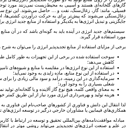
گازهای گلخانه‌ای هستند و آسیبی به محیط‌زیست نمی‌زنند مورد توج
فسیلی، مانند: گاز، زغال‌سنگ، نفت و … حاصل می‌شوند. این نوع سوخت
زغال‌سنگی می‌شوند که پیش‌تر برای به حرکت درآوردن کشتی‌ها، استخ
جایگزینی و تبدیل انرژی‌ها به یکدیگر و استفاده از منابع جدید انرژی
سیستم‌های جدید انرژی در آینده باید به گونه‌ای باشد که در آن من
مورد استفاده قرار گیرند.
برخی از مزایای استفاده از منابع تجدیدپذیر انرژی را می‌توان به شرح ز
سوخت استفاده شده در برخی از این تجهیزات به طور کامل طبیعی
کاهش می‌دهد؛
استفاده از این نوع انرژی‌ها در مقایسه با منابع و شیوه‌های تام
در استفاده از این نوع منابع، ماده زایدی به وجود نمی‌آید؛
سرمایه‌گذاری در این زمینه، درآمد و سود مالی زیادی را برای 
شغلی بسیاری را به وجود آورد؛
به معنای واقعی کلمه، هیچ نوع گاز آلاینده و یا گلخانه‌ای تولید ن
هزینه تولید و بهره‌برداری انرژی مورد نیاز از این طریق کمتر خو
لذا انتقال اين دانش و فناوري از كشورهاي صاحب‌نام اين فناوری به
همكاري‌هاي فيمابين يا مشاوران خارجي درگير در توسعه انرژي‌هاي تجد
مبادله موافقت‌نامه‌هاي بين‌المللي تحقيق و توسعه در ارتباط با كار
در علم و صنعت انرژي‌هاي تجديدپذير مي‌تواند روشي موثر در انتقال 