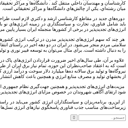
كارشناسان و مهندسان داخلي منتقل كند
.
دانشگاه‌ها و مراكز تحقيقا
ميان رشته‌اي، يكي از چالش‌هاي دانشگاه‌ها و مراكز تحقيقاتي است.
دوره‌هاي جديد در مقاطع كارشناسي ارشد و دكتري لازم است طراحي 
بايد شامل فناوري، تجارت و سياستگذاري در زمينه انرژي‌هاي نو ب
انرژی‌های تجدیدپذیر در برخی از کشورها منجمله ایران بسیار پایین می‌
هر چند که سهم انرژی‌های تجدیدپذیر مدرن در ترکیب انرژی کشورهای د
سلامتی مردم منجر می‌شود. در ایران در دو دهه اخیر در راستای انتقا
را به دنبال داشته است. برای مثال می‌توان به توسعه فیبر نوری و تو
علاوه بر آن، طی سال‌های اخیر ضرورت قراردادن انرژی‌های پاک در س
است که به اعتقاد صاحب‌نظران این حوزه، تمام نیاز برق ایران از ط
نیروگاه‌ها و تولید برق سالانه ده‌ها میلیارد دلار سوخت و درآمد ارز
از بخش‏هاي توليد و مصرف منابع انرژي و همچنين باعث كاهش انتشار
مزیت‌های انرژی‌های تجدیدپذیر و همچنین جهت‌گیری نظام جمهوری اس
شود ارتقای آگاهی شهروندان در خصوص مزایای انرژی‌های تجدیدپذیر، 
از این‌رو، برنامه‌ریزان و سیاستگذاران انرژی کشور می‌باید در راس
زیرساخت‌های مناسب جذب فناوری پاسخگوی نیازهای انرژی نسل‌های آ