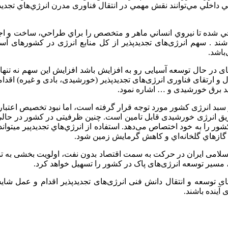
تي داخلي مي‌توانند نقش مهمي در انتقال فناوری مدرن انرژي‌هاي تجدي
شده تا نيروي انساني ماهر و متخصص را براي طراحي، ساخت و اجراي ن
اشند
.
سهم انرژی‌های تجدیدپذیر از کل منابع انرژی در کشورهای آسیا
باشد.
ر حال توسعه آسیایی رو به افزایش باشد افزایش این سهم نه تنها امن
ل و ارتقای فناوری انرژی‌های تجدیدپذیر (خورشیدی، بادی و غیره) اقدا
لید برق خورشیدی و … اشاره نمود.
بد انرژی کشور مورد توجه قرار گرفته است، اما نبود تخصیص اعتبارات 
ریق انرژی خورشیدی قابل تامین است. چنین ظرفیتی در کشور در حالی بد
ی کشور را به خود اختصاص می‌دهد. استفاده از انرژي‌هاي تجدیدپیر مي‏تو
 گازهاي گلخانه‌اي و کاهش گرمايش زمین شود.
لامی ایران در حرکت به سمت اقتصاد بدون نفت، اولویت بخشی به توسعه
مسیر توسعه انرژی‌های پاک در کشور را تسهیل خواهد کرد.
تای توسعه و انتقال دانش فنی انرژی‌های تجدیدپذیر اقدام و عمل شایست
ینده باشند.