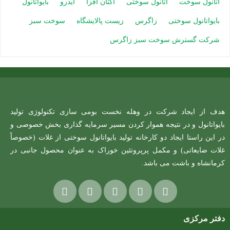
اتانول سوخت
اتانول سوختی
اکتان افزا
ایدرو
بایواتانول
بایواتانول سوختی
زاگرس
زیست پالایشگاه
سوخت سبز
شرکت گسترش سوخت سبز زاگرس
هدف از ایجاد شرکت در وهله نخست بومی سازی تکنولوژی تولید
بایواتانول و در نتیجه هموار کردن مسیر سرمایه گذاری بخش خصوصی و
در این راستا ایجاد دو کارخانه تولید بایواتانول سوختی از غلات (خصوصاً
غلات ضایعاتی) و مکمل پرپروتئین خوراک به عنوان محصول جانبی در
کرمانشاه و باشت می باشد.
دفتر مرکزی