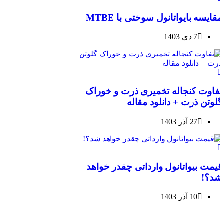
قایسه بایواتانول سوختی با MTBE
7 دی 1403
فاوت کنجاله تخمیری ذرت و خوراک
لوتن ذرت + دانلود مقاله
27 آذر 1403
یمت بیواتانول وارداتی چقدر خواهد
د؟!
10 آذر 1403