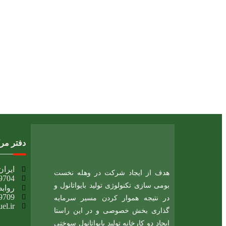
دفتر مر
ایران، 
هدف از ایجاد شرکت در وهله نخست
9704
بومی سازی تکنولوژی تولید بایواتانول و
روابط
9709
در نتیجه هموار کردن مسیر سرمایه
l.ir​
گذاری بخش خصوصی و در این راستا
ایجاد دو کارخانه تولید بایواتانول سوختی