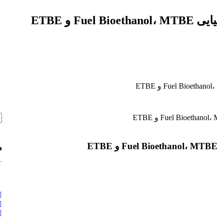
 و ETBE
م