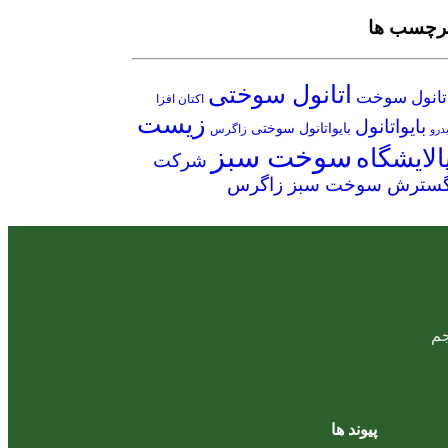
رچسب ها
اتانول سوختی
تانول سوخت
اکتان افزا
زیست
بایواتانول
بایواتانول سوختی
زاگرس
یدرو
سوخت سبز
الایشگاه
شرکت
سترش سوخت سبز زاگرس
پیوند ها