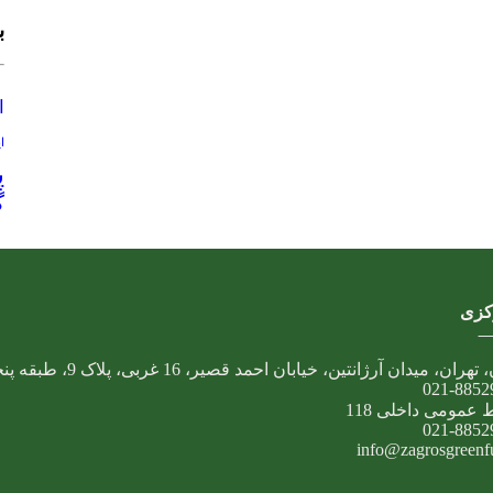
ب
ا
ا
پ
گ
کزی
تهران، میدان آرژانتین، خیابان احمد قصیر، 16 غربی، پلاک 9، طبقه پنجم
021-8852
 عمومی داخلی 118
021-8852
info@zagrosgreenfue