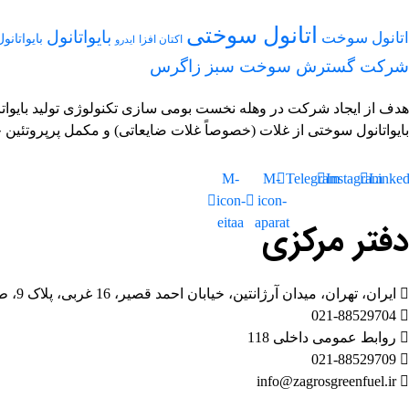
اتانول سوختی
بایواتانول
اتانول سوخت
بایواتان
اکتان افزا
ایدرو
شرکت گسترش سوخت سبز زاگرس
هدف از ایجاد شرکت در وهله نخست بومی سازی تکنولوژی تولید بایواتا
بایواتانول سوختی از غلات (خصوصاً غلات ضایعاتی) و مکمل پرپروتئین
M-
M-
Telegram
Instagram
Linked
icon-
icon-
eitaa
aparat
دفتر مرکزی
ایران، تهران، میدان آرژانتین، خیابان احمد قصیر، 16 غربی، پلاک 9، طبقه پنجم
021-88529704
روابط عمومی داخلی 118
021-88529709
info@zagrosgreenfuel.ir​