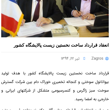
انعقاد قرارداد ساخت نخستين زيست پالايشگاه كشور
Zagros
تیر 22, 1394
قرارداد ساخت نخستين زيست پالايشگاه كشور با هدف توليد
بيواتانول سوختي و كنجاله تخميري خوراك دام بين شرکت گسترش
سوخت سبز زاگرس و كنسرسيومي متشكل از شركتهاي ايراني و
خارجي به امضا رسيد.