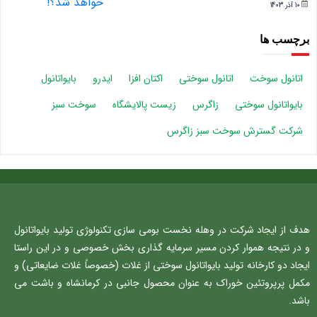
10 آذر 1403
برچسب ها
اتانول سوخت
اتانول سوختی
اکتان افزا
ایدرو
بایواتانول
بایواتانول سوختی
زاگرس
زیست پالایشگاه
سوخت سبز
شرکت گسترش سوخت سبز زاگرس
هدف از ایجاد شرکت در وهله نخست بومی سازی تکنولوژی تولید بایواتانول
و در نتیجه هموار کردن مسیر سرمایه گذاری بخش خصوصی و در این راستا
ایجاد دو کارخانه تولید بایواتانول سوختی از غلات (خصوصاً غلات ضایعاتی) و
مکمل پرپروتئین خوراک به عنوان محصول جانبی در کرمانشاه و باشت می
باشد.