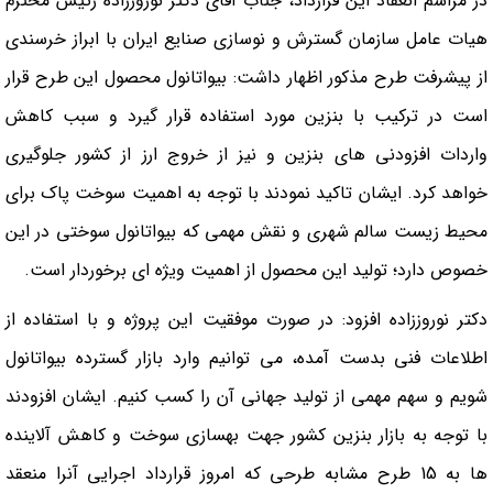
در مراسم انعقاد اين قرارداد، جناب آقای دکتر نوروززاده رئيس محترم
هيات عامل سازمان گسترش و نوسازی صنایع ایران با ابراز خرسندي
از پيشرفت طرح مذكور اظهار داشت: بيواتانول محصول اين طرح قرار
است در تركيب با بنزين مورد استفاده قرار گيرد و سبب كاهش
واردات افزودني هاي بنزين و نيز از خروج ارز از كشور جلوگيري
خواهد كرد. ایشان تاکید نمودند با توجه به اهمیت سوخت پاک برای
محیط زیست سالم شهری و نقش مهمی که بیواتانول سوختی در این
خصوص دارد؛ تولید این محصول از اهمیت ویژه ای برخوردار است.
دكتر نوروززاده افزود: در صورت موفقيت اين پروژه و با استفاده از
اطلاعات فني بدست آمده، مي توانيم وارد بازار گسترده بيواتانول
شويم و سهم مهمي از توليد جهاني آن را كسب كنيم. ایشان افزودند
با توجه به بازار بنزین کشور جهت بهسازی سوخت و کاهش آلاینده
ها به 15 طرح مشابه طرحی که امروز قرارداد اجرایی آنرا منعقد