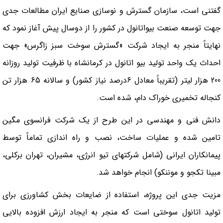
گفتني است، سازمان گسترش و نوسازی صنایع ایران مطالعات جدی
جهت توسعه صنعت بیواتانول در کشور را از دوسال پيش آغاز نمود که
نهایتاً منجر به ایجاد شرکت «گسترش سوخت سبز زاگرس» جهت
احداث یک واحد تولید بیو اتانول در کرمانشاه با ظرفیت تولید روزانه
200 هزار لیتر (تقریباً معادل 6درصد نیاز کشور) و سالانه 65 هزار تن
کنجاله تخمیری خوراک دام، شده است.
دانش فنی و مهندسی در اين طرح از یک شرکت فرانسوی مگين
تامین شده و عملیات ساخت، نصب و راه اندازی تماماً توسط
پیمانکاران ایرانی (شامل شرکتهای تيو انرژي، مشيران، تهران بركلي،
مبينا تكجو و موننكو) انجام خواهد شد.
مزيت جدي اين پروژه، استفاده از ضايعات بخش کشاورزی براي
توليد اتانول سوختي است كه منجر به ايجاد ارزش افزوده بالايي