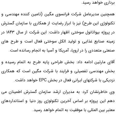
برداری خواهد رسید.
همچنین مديرعامل شركت فرانسوي مگين (تامین کننده مهندسی و
تکنولوژی این طرح) نيز با ابراز رضايت از همكاري با سازمان گسترش
در پروژه بيواتانول سوختي اظهار داشت: اين شركت از سال 1843 در
زمينه صنايع غذايي و توليد الكل سوختي فعال است و طرح هاي
صنعتي متعددي را در اروپا، آمریکا و آسيا به انجام رسانده است.
آقاي مارتين ادامه داد: بخش طراحي پايه طرح به اتمام رسيده و
بخش مهندسي تفصيلي و فرايند با شركت مگين است كه همكاري
نزديكي با شركتهاي ايراني فعال در بخش
EPC
خواهد داشت.
وي خاطرنشان كرد: به مديران ارشد سازمان گسترش اطمينان مي
دهم اين پروژه بر اساس آخرین تکنولوژی روز دنیا و استانداردهای
معتبر بین المللی با موفقيت به اتمام خواهد رسيد.