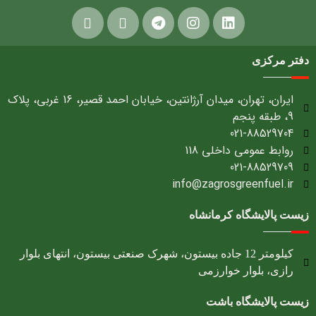
دفتر مرکزی
ایران، تهران، میدان آرژانتین، خیابان احمد قصیر، 16 غربی، پلاک
9، طبقه پنجم
021-88529704
روابط عمومی داخلی 118
021-88529709
info@zagrosgreenfuel.ir​
زیست پالایشگاه کرمانشاه
کیلومتر 12 جاده بیستون، شهرک صنعتی بیستون، انتهای بلوار
رازی، بلوار خوارزمی
زیست پالایشگاه باشت