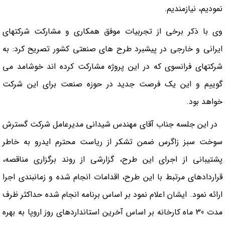
نمودیم، نیازمندیم.
وي با ذكر برخي از تجربيات موفق همكاري و مشاركت شركتهاي
ايراني و خارجي در پيشبرد طرح هاي صنعتي كشور تصريح كرد: به
شركتهاي فرانسوي كه در اين پروژه مشاركت كرده اند خوشامد مي
گوييم و اين يك فرصت جديد در حوزه صنعت براي اين شركت
خواهد بود.
در این جلسه جناب آقای مهندس شیدانی مدیرعامل شرکت گسترش
سوخت سبز زاگرس ضمن تشکر از ریاست محترم ایدرو به خاطر
پشتیبانی از اجرای این طرح، گزارشی از روند برگزاری مناقصه،
قراردادهای مرتبط با این طرح، اقدامات انجام شده و زمانبندی اجرا
ارائه نمود. ایشان اعلام نمود بر اساس برنامه انجام شده حداکثر ظرف
مدت 30 ماه کارخانه بر اساس آخرین استانداردهای روز اروپا به بهره