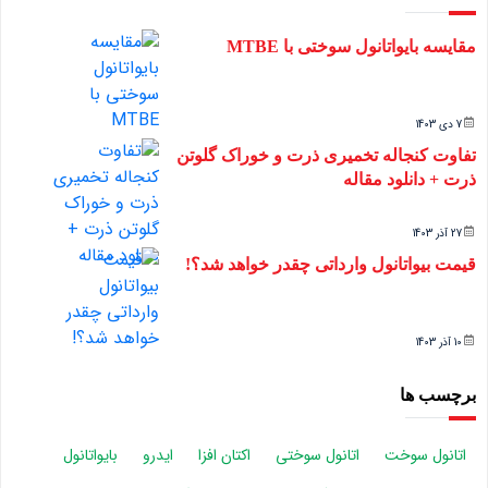
مقایسه بایواتانول سوختی با MTBE
7 دی 1403
تفاوت کنجاله تخمیری ذرت و خوراک گلوتن
ذرت + دانلود مقاله
27 آذر 1403
قیمت بیواتانول وارداتی چقدر خواهد شد؟!
10 آذر 1403
برچسب ها
اتانول سوخت
اتانول سوختی
اکتان افزا
ایدرو
بایواتانول