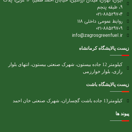
ایران، تهران، میدان آرژانتین، خیابان احمد قصیر، 16 غربی، پلاک
9، طبقه پنجم
021-88529704
روابط عمومی داخلی 118
021-88529709
info@zagrosgreenfuel.ir​
زیست پالایشگاه کرمانشاه
کیلومتر 12 جاده بیستون، شهرک صنعتی بیستون، انتهای بلوار
رازی، بلوار خوارزمی
زیست پالایشگاه باشت
کیلومتر13 جاده باشت گچساران، شهرک صنعتی خان احمد
پیوند ها