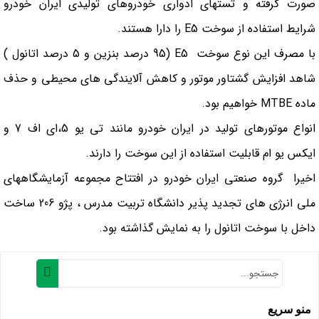
صورت گرفته و تستهاي ادواري خودروهاي توليدي ايران خودرو
شرايط استفاده از سوخت
E5
را دارا هستند
.
با مصرف اين نوع سوخت
E5
(95 درصد بنزين و 5 درصد اتانول )
شاهد افزايش گشتاور موتور و كاهش آلايندگي هاي محيطي و حذف
ماده
MTBE
خواهيم بود
.
انواع موتورهاي توليد در ايران خودرو مانند تي يو 5،اي اف 7 و
ايكس يو ام قابليت استفاده از اين سوخت را دارند.
اخیرا گروه صنعتي ايران خودرو در افتتاح مجموعه آزمايشگاههاي
ملي انرژي هاي تجديد پذير دانشگاه تربيت مدرس ، پژو 206 ساخت
داخل با سوخت اتانول را به نمايش گذاشته بود
.
منو سریع