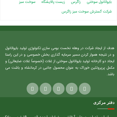
بایواتانول سوختی
زاگرس
زیست پالایشگاه
سوخت سبز
شرکت گسترش سوخت سبز زاگرس
هدف از ایجاد شرکت در وهله نخست بومی سازی تکنولوژی تولید بایواتانول
و در نتیجه هموار کردن مسیر سرمایه گذاری بخش خصوصی و در این راستا
ایجاد دو کارخانه تولید بایواتانول سوختی از غلات (خصوصاً غلات ضایعاتی) و
مکمل پرپروتئین خوراک به عنوان محصول جانبی در کرمانشاه و باشت می
باشد.
دفتر مرکزی